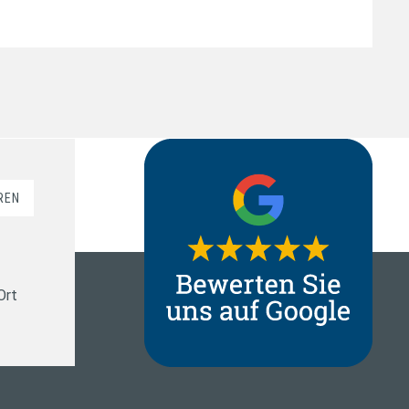
REN
Ort