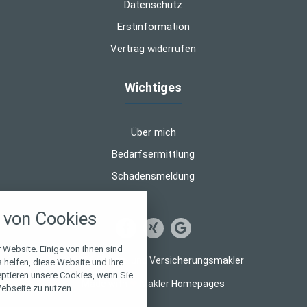
Datenschutz
Erstinformation
Vertrag widerrufen
Wichtiges
Über mich
Bedarfsermittlung
Schadensmeldung
nstellungen
von Cookies
über alle verwendeten Cookies und
chkeit folgende Kategorien zu
r zu blockieren.
 Website. Einige von ihnen sind
© 2026 Finanz- und Versicherungsmakler
helfen, diese Website und Ihre
eptieren unsere Cookies, wenn Sie
Notwendig
Made with
❤
Makler Homepages
ebseite zu nutzen.