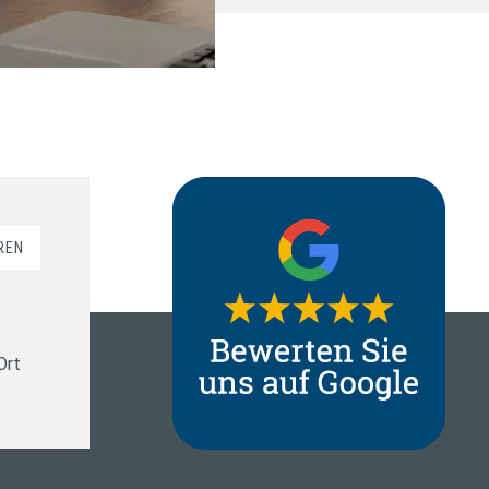
REN
Ort