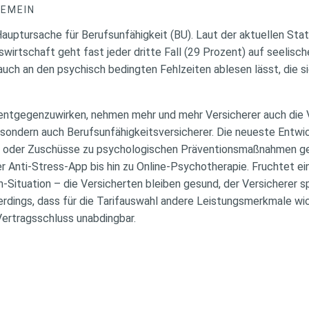
GEMEIN
Hauptursache für Berufsunfähigkeit (BU). Laut der aktuellen St
irtschaft geht fast jeder dritte Fall (29 Prozent) auf seelisch
 auch an den psychisch bedingten Fehlzeiten ablesen lässt, die 
entgegenzuwirken, nehmen mehr und mehr Versicherer auch die 
, sondern auch Berufsunfähigkeitsversicherer. Die neueste Entwi
g oder Zuschüsse zu psychologischen Präventionsmaßnahmen g
r Anti-Stress-App bis hin zu Online-Psychotherapie. Fruchtet 
in-Situation – die Versicherten bleiben gesund, der Versicherer s
rdings, dass für die Tarifauswahl andere Leistungsmerkmale wich
Vertragsschluss unabdingbar.