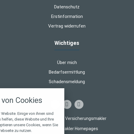
Datenschutz
Erstinformation
Vertrag widerrufen
Wichtiges
Über mich
Bedarfsermittlung
Schadensmeldung
nstellungen
von Cookies
über alle verwendeten Cookies und
chkeit folgende Kategorien zu
r zu blockieren.
 Website. Einige von ihnen sind
© 2026 Finanz- und Versicherungsmakler
helfen, diese Website und Ihre
eptieren unsere Cookies, wenn Sie
Notwendig
Made with
❤
Makler Homepages
ebseite zu nutzen.