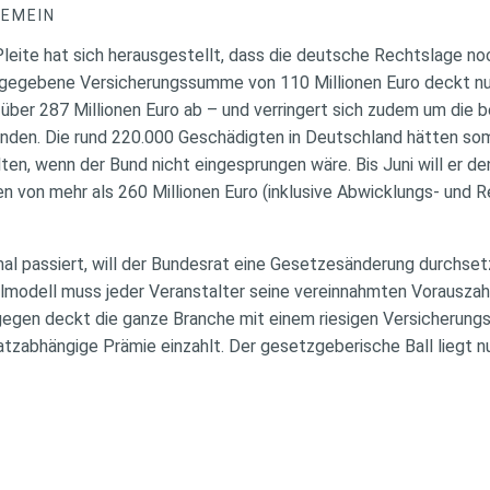
GEMEIN
ite hat sich herausgestellt, dass die deutsche Rechtslage no
gegebene Versicherungssumme von 110 Millionen Euro deckt nur
über 287 Millionen Euro ab – und verringert sich zudem um die 
nden. Die rund 220.000 Geschädigten in Deutschland hätten somi
en, wenn der Bund nicht eingesprungen wäre. Bis Juni will er de
en von mehr als 260 Millionen Euro (inklusive Abwicklungs- und
al passiert, will der Bundesrat eine Gesetzesänderung durchset
almodell muss jeder Veranstalter seine vereinnahmten Vorauszah
gegen deckt die ganze Branche mit einem riesigen Versicherungst
zabhängige Prämie einzahlt. Der gesetzgeberische Ball liegt nu