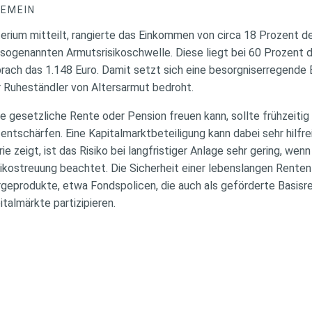
GEMEIN
erium mitteilt, rangierte das Einkommen von circa 18 Prozent de
sogenannten Armutsrisikoschwelle. Diese liegt bei 60 Prozent
prach das 1.148 Euro. Damit setzt sich eine besorgniserregende 
 Ruheständler von Altersarmut bedroht.
ge gesetzliche Rente oder Pension freuen kann, sollte frühzeitig
entschärfen. Eine Kapitalmarktbeteiligung kann dabei sehr hilfrei
orie zeigt, ist das Risiko bei langfristiger Anlage sehr gering, w
kostreuung beachtet. Die Sicherheit einer lebenslangen Renten
eprodukte, etwa Fondspolicen, die auch als geförderte Basisren
talmärkte partizipieren.