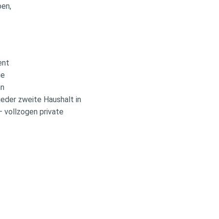
ben,
zent
ie
nn
jeder zweite Haushalt in
– vollzogen private