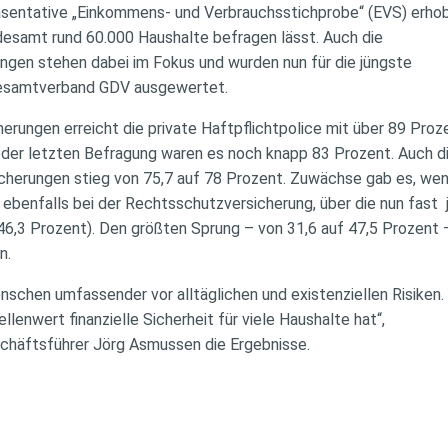
präsentative „Einkommens- und Verbrauchsstichprobe“ (EVS) erho
ndesamt rund 60.000 Haushalte befragen lässt. Auch die
gen stehen dabei im Fokus und wurden nun für die jüngste
Gesamtverband GDV ausgewertet.
cherungen erreicht die private Haftpflichtpolice mit über 89 Pro
i der letzten Befragung waren es noch knapp 83 Prozent. Auch d
cherungen stieg von 75,7 auf 78 Prozent. Zuwächse gab es, we
 ebenfalls bei der Rechtsschutzversicherung, über die nun fast 
46,3 Prozent). Den größten Sprung – von 31,6 auf 47,5 Prozent 
n.
nschen umfassender vor alltäglichen und existenziellen Risiken.
llenwert finanzielle Sicherheit für viele Haushalte hat“,
häftsführer Jörg Asmussen die Ergebnisse.