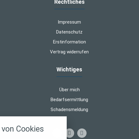
Rechtliches
Impressum
Datenschutz
Erstinformation
Vertrag widerrufen
Wichtiges
Über mich
Bedarfsermittlung
Schadensmeldung
nstellungen
von Cookies
über alle verwendeten Cookies und
chkeit folgende Kategorien zu