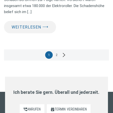
insgesamt etwa 180.000 der Elektroroller. Die Schadenshöhe
belief sich im […]
⟶
WEITERLESEN
Seitennummerierung
1
2
der
Beiträge
Ich berate Sie gern. Überall und jederzeit.
ANRUFEN
TERMIN
VEREINBAREN