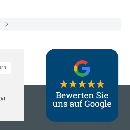
E
REN
Ort