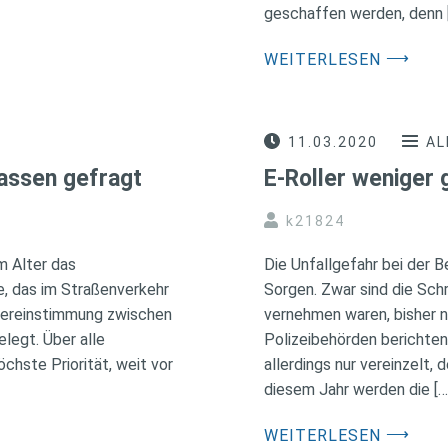
geschaffen werden, denn 
⟶
WEITERLESEN
11.03.2020
AL
lassen gefragt
E-Roller weniger 
k21824
m Alter das
Die Unfallgefahr bei der 
e, das im Straßenverkehr
Sorgen. Zwar sind die Schr
Übereinstimmung zwischen
vernehmen waren, bisher n
legt. Über alle
Polizeibehörden berichten
chste Priorität, weit vor
allerdings nur vereinzelt, 
diesem Jahr werden die […
⟶
WEITERLESEN