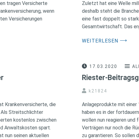
en tragen Versicherte
Zuletzt hat eine Welle mi
krankenversicherung, wenn
deshalb steht die Branche
sten Versicherungen
eine fast doppelt so sta
Gesamtwirtschaft. Das erg
⟶
WEITERLESEN
17.03.2020
AL
er
Riester-Beitragsg
k21824
at Krankenversicherte, die
Anlageprodukte mit einer 
Als Streitschlichter
haben es in der fortdauer
cherten kostenlos zwischen
wollen nun reagieren und 
 und Anwaltskosten spart.
Verträgen nur noch die R
 nun seinen aktuellen
zu garantieren. So sollen