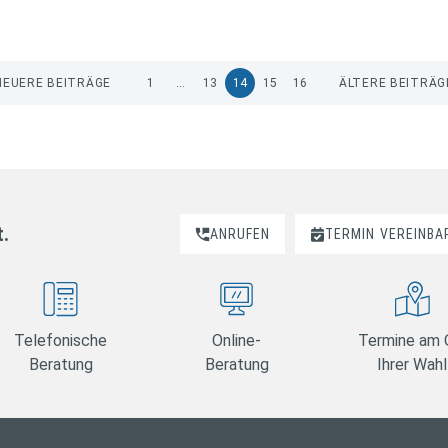
NEUERE BEITRÄGE
1
…
13
14
15
16
ÄLTERE BEITRÄG
t.
ANRUFEN
TERMIN
VEREINBA
Telefonische
Online-
Termine am 
Beratung
Beratung
Ihrer Wahl