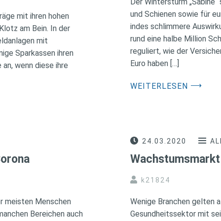
Der Wintersturm „Sabine“ 
und Schienen sowie für eu
äge mit ihren hohen
indes schlimmere Auswirk
lotz am Bein. In der
rund eine halbe Million S
eldanlagen mit
reguliert, wie der Versic
nige Sparkassen ihren
Euro haben […]
 an, wenn diese ihre
⟶
WEITERLESEN
24.03.2020
AL
Corona
Wachstumsmarkt 
k21824
der meisten Menschen
Wenige Branchen gelten a
n manchen Bereichen auch
Gesundheitssektor mit se