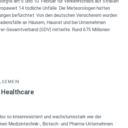
sorgte am 9. und 10. Februar für Verkehrschaos auf Straßen
ropaweit 14 tödliche Unfälle. Die Meteorologen hatten
ungen befürchtet. Von den deutschen Versicherern wurden
chadensfälle an Häusern, Hausrat und bei Unternehmen
herer-Gesamtverband (GDV) mitteilte. Rund 675 Millionen
LGEMEIN
Healthcare
lso so krisenresistent und wachstumsstark wie der
inen Medizintechnik-, Biotech- und Pharma-Unternehmen.